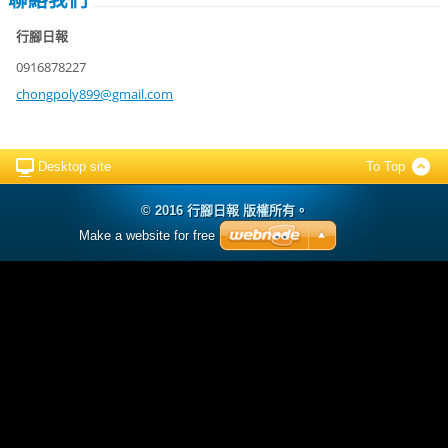
行腳日報
0916878227
chongpol
y899@gma
il.com
Desktop site
To Top
© 2016 行腳日報 版權所有。
Make a website for free