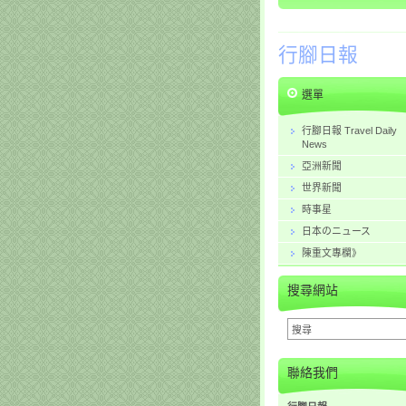
行腳日報
選單
行腳日報 Travel Daily
News
亞洲新聞
世界新聞
時事星
日本のニュース
陳重文專欄》
搜尋網站
聯絡我們