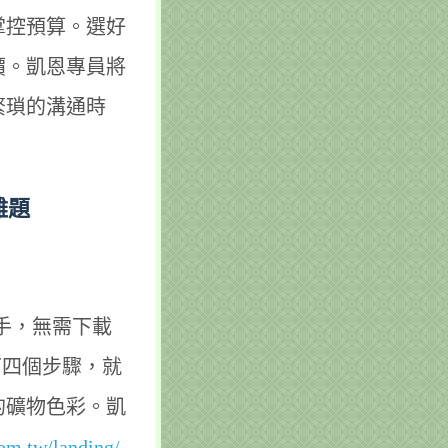
掌控預算。選好
價。凱恩專員將
繁瑣的溝通時
難題
手，無需下載
下四個步驟，就
的礦物色彩。凱
om.tw/landing/