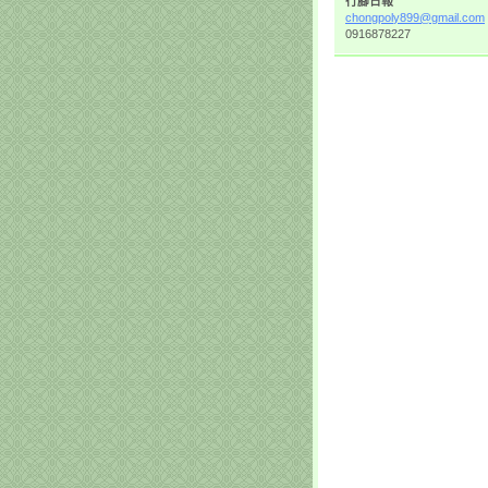
行腳日報
chongpol
y899@gma
il.com
0916878227