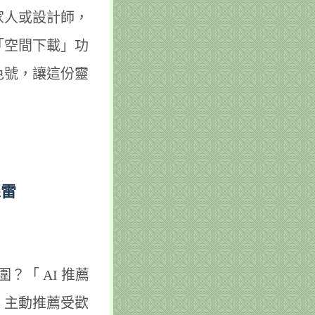
家人或設計師，
「空間下載」功
色號，讓這份靈
。
踩雷
？「 AI 推薦
，主動推薦受歡