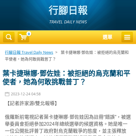
行腳日報
TRAVEL DAILY NEWS
0
選單
行腳日報 Travel Daily News
>
葉卡捷琳娜·鄧佐娃：被拒絕的烏克蘭和
平使者，她為何敢挑戰普丁？
葉卡捷琳娜·鄧佐娃：被拒絕的烏克蘭和平
使者，她為何敢挑戰普丁？
2023-12-24 04:58
【記者許家源/雙北報導】
俄羅斯前電視記者葉卡捷琳娜·鄧佐娃因為註冊“錯誤”，被選
舉委員會拒絕參加2024年總統選舉的候選資格。她是唯一
一位公開批評普丁政府對烏克蘭戰爭的態度，並主張釋放