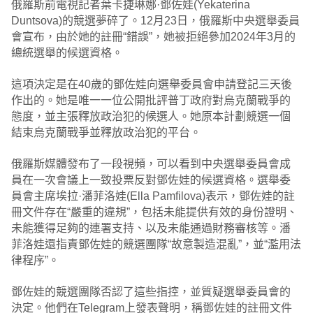
俄羅斯前電視記者葉卡捷琳娜·鄧佐娃(Yekaterina
Duntsova)的競選夢碎了。12月23日，俄羅斯中央選舉委員
會宣布，由於她的註冊“錯誤”，她被拒絕參加2024年3月的
總統選舉的候選資格。
這項決定是在40歲的鄧佐娃向選舉委員會申請登記三天後
作出的。她是唯一一位公開批評普丁政府對烏克蘭戰爭的
態度，並主張釋放政治犯的候選人。她原本計劃競選一個
結束烏克蘭戰爭並釋放政治犯的平台。
俄羅斯媒體發布了一段視頻，可以看到中央選舉委員會成
員在一次會議上一致投票反對鄧佐娃的候選資格。選舉委
員會主席埃拉·潘菲洛娃(Ella Pamfilova)表示，鄧佐娃的註
冊文件存在“嚴重的違規”，包括未能提供有效的身份證明、
未能獲得足夠的連署支持、以及未能通過財務審核等。潘
菲洛娃還指責鄧佐娃的競選團隊“故意製造混亂”，並“濫用法
律程序”。
鄧佐娃的競選團隊否認了這些指控，並質疑選舉委員會的
決定。他們在Telegram上發表聲明，稱鄧佐娃的註冊文件