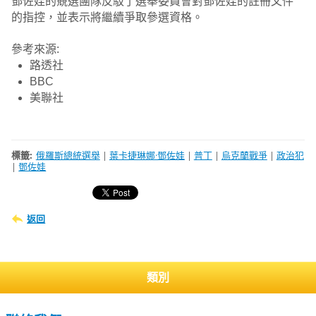
鄧佐娃的競選團隊反駁了選舉委員會對鄧佐娃的註冊文件
的指控，並表示將繼續爭取參選資格。
參考來源:
路透社
BBC
美聯社
標籤
:
俄羅斯總統選舉
|
葉卡捷琳娜·鄧佐娃
|
普丁
|
烏克蘭戰爭
|
政治犯
|
鄧佐娃
返回
類別