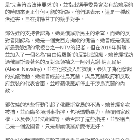
是“完全符合法律要求”的，並指出選舉委員會沒有給她足夠
的時間來更正任何可能的錯誤。他們還表示，這是一種政
治迫害，旨在排除普丁的競爭對手。
鄧佐娃的支持者認為，她是俄羅斯民主的希望，而她的反
對者則認為，她是一個受西方操縱的傀儡。她曾經是俄羅
斯最受歡迎的電視台之一NTV的記者，但在2019年辭職，
並加入了一個名為“自由俄羅斯”的反對派組織。她曾經採訪
過俄羅斯最著名的反對派領袖之一阿列克謝·納瓦爾尼
(Alexei Navalny)，並在他被投入監獄後，參與了為他發起
的抗議活動。她還曾經前往烏克蘭，與烏克蘭政府和反政
府武裝的代表會面，並呼籲俄羅斯停止干涉烏克蘭的內
政。
鄧佐娃的這些行動引起了俄羅斯當局的不滿。她曾經多次
被捕，並面臨多項刑事指控，包括煽動暴力、顛覆國家政
權、以及參與非法組織等。她否認了這些指控，並堅稱自
己是一個愛國者，只是想讓俄羅斯變得更好。