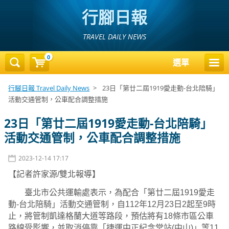
行腳日報
TRAVEL DAILY NEWS
0
選單
行腳日報 Travel Daily News
>
23日「第廿二屆1919愛走動-台北陪騎」
活動交通管制，公車配合調整措施
23日「第廿二屆1919愛走動-台北陪騎」
活動交通管制，公車配合調整措施
2023-12-14 17:17
【記者許家源/雙北報導】
臺北市公共運輸處表示，為配合「第廿二屆1919愛走
動-台北陪騎」活動交通管制，自112年12月23日2起至9時
止，將管制凱達格蘭大道等路段，預估將有18條市區公車
路線受影響，並取消停靠「捷運中正紀念堂站(中山)」等11