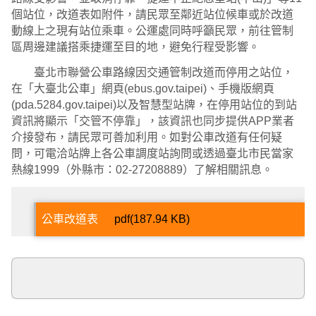
個站位，改道表如附件，請民眾至鄰近站位候車或於改道
動線上之現有站位乘車。公運處同時呼籲民眾，前往管制
區周邊建議搭乘捷運至目的地，避免行程受影響。
臺北市聯營公車路線因交通管制改道而停用之站位，
在「大臺北公車」網頁(ebus.gov.taipei)、手機版網頁
(pda.5284.gov.taipei)以及智慧型站牌，在停用站位的到站
資訊將顯示「交管不停靠」，該資訊也同步提供APP業者
介接發布，請民眾可善加利用。如對公車改道有任何疑
問，可電洽站牌上各公車調度站詢問或透過臺北市民當家
熱線1999（外縣市：02-27208889）了解相關訊息。
公車改道表
pdf(187.94 KB)