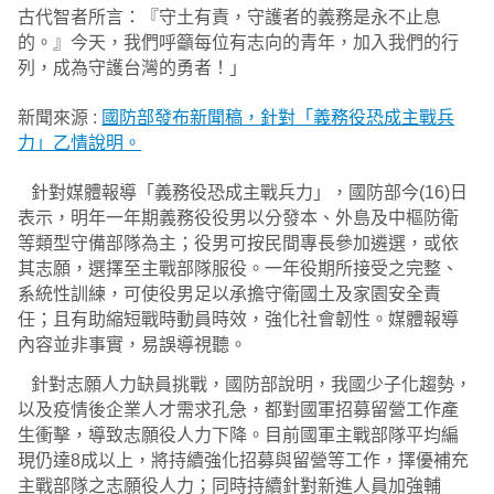
古代智者所言：『守土有責，守護者的義務是永不止息
的。』今天，我們呼籲每位有志向的青年，加入我們的行
列，成為守護台灣的勇者！」
新聞來源 :
國防部發布新聞稿，針對「義務役恐成主戰兵
力」乙情說明。
針對媒體報導「義務役恐成主戰兵力」，國防部今(16)日
表示，明年一年期義務役役男以分發本、外島及中樞防衛
等類型守備部隊為主；役男可按民間專長參加遴選，或依
其志願，選擇至主戰部隊服役。一年役期所接受之完整、
系統性訓練，可使役男足以承擔守衛國土及家園安全責
任；且有助縮短戰時動員時效，強化社會韌性。媒體報導
內容並非事實，易誤導視聽。
針對志願人力缺員挑戰，國防部說明，我國少子化趨勢，
以及疫情後企業人才需求孔急，都對國軍招募留營工作產
生衝擊，導致志願役人力下降。目前國軍主戰部隊平均編
現仍達8成以上，將持續強化招募與留營等工作，擇優補充
主戰部隊之志願役人力；同時持續針對新進人員加強輔