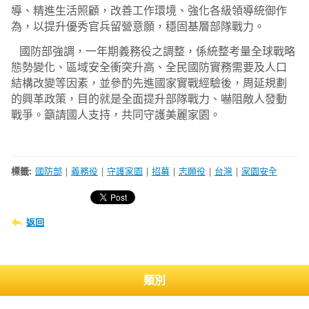
導、精進生活照顧，改善工作環境、強化各級領導統御作
為，以提升優秀官兵留營意願，穩固基層部隊戰力。
國防部強調，一年期義務役之調整，係統整考量全球戰略
態勢變化、區域安全衝突升高、全民國防實務需要及人口
結構改變等因素，並參酌先進國家實戰經驗後，周延規劃
的興革政策，目的就是全面提升部隊戰力、嚇阻敵人發動
戰爭。籲請國人支持，共同守護美麗家園。
標籤
:
國防部
|
義務役
|
守護家園
|
招募
|
志願役
|
台灣
|
家園安全
返回
類別