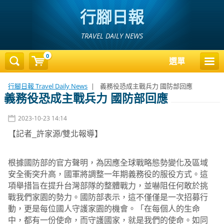
行腳日報
TRAVEL DAILY NEWS
0
選單
行腳日報 Travel Daily News
|
義務役恐成主戰兵力 國防部回應
義務役恐成主戰兵力 國防部回應
2023-10-23 14:14
【記者_許家源/雙北報導】
根據國防部的官方聲明，為因應全球戰略態勢變化及區域
安全衝突升高，國軍將調整一年期義務役的服役方式。這
項舉措旨在提升台灣部隊的整體戰力，並嚇阻任何敢於挑
戰我們家園的勢力。國防部表示，這不僅僅是一次招募行
動，更是每位國人守護家園的機會。「在每個人的生命
中，都有一份使命，而守護國家，就是我們的使命。如同