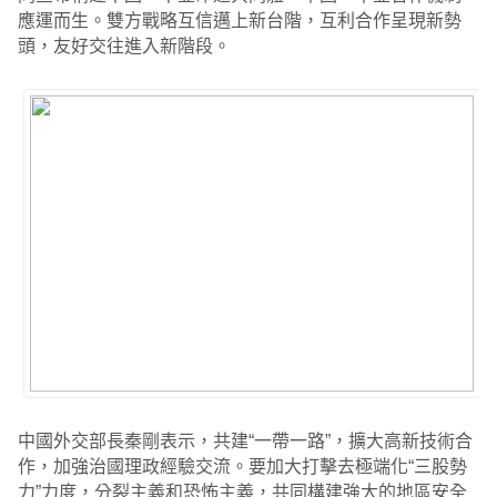
應運而生。雙方戰略互信邁上新台階，互利合作呈現新勢
頭，友好交往進入新階段。
中國外交部長秦剛表示，共建“一帶一路”，擴大高新技術合
作，加強治國理政經驗交流。要加大打擊去極端化“三股勢
力”力度，分裂主義和恐怖主義，共同構建強大的地區安全