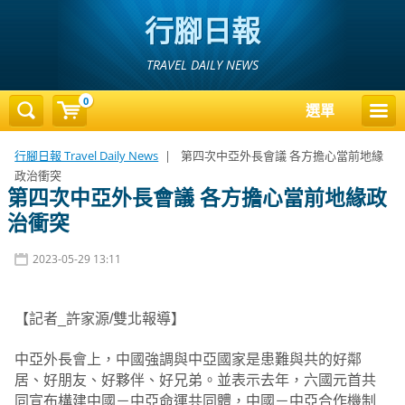
行腳日報
TRAVEL DAILY NEWS
0
選單
行腳日報 Travel Daily News
|
第四次中亞外長會議 各方擔心當前地緣
政治衝突
第四次中亞外長會議 各方擔心當前地緣政
治衝突
2023-05-29 13:11
【記者_許家源/雙北報導】
中亞外長會上，中國強調與中亞國家是患難與共的好鄰
居、好朋友、好夥伴、好兄弟。並表示去年，六國元首共
同宣布構建中國－中亞命運共同體，中國－中亞合作機制