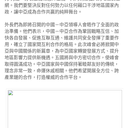
網。我們要堅決反對任何勢力以任何藉口干涉地區國家內
政，讓中亞成為合作共贏的純粹舞台。
外長們為即將召開的中國－中亞領導人會晤作了全面的政
治準備。他們表示，中國－中亞合作為鞏固戰略互信、加
快各自發展、促進互聯互通、維護共同安全發揮了重要作
用，確立了國家間互利合作的格局。此次峰會必將掀開中
亞與中國關係的新篇章，為中亞國家轉變發展方式、提升
地區影響力提供新機遇。五國將與中方密切合作，使峰會
取得圓滿成功。中亞國家與中國保持著睦鄰友好的傳統，
理念非常一致，命運休戚相關。他們希望開展全方位、跨
產業鏈的合作，打造權威的合作平台。