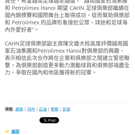
責任，希望越南足球越走越遠。” 越南國家石油集團
和 Petrolimex Hanoi 期望 CAHN 足球俱樂部繼續在
國內錦標賽和國際舞台上取得成功，從而幫助俱樂部
和 Petrolimex 的品牌形象接近公眾、球迷和足球海
內外愛好者”。
CAHN足球俱樂部副主席陳文雄大校高度評價越南國
家石油集團和Petrolimex Hanoi對俱樂部的興趣，
表示相信此次合作將在企業和俱樂部之間建立緊密聯
繫，為俱樂部創造更多動力激勵球員和俱樂部竭盡全
力，爭取在國內和地區獲得新的冠軍。
標籤
:
越南
|
河內
|
石油
|
警察
|
足球
返回