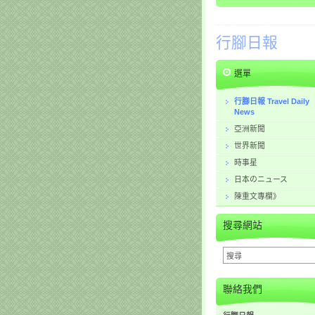
行腳日報
選單
行腳日報 Travel Daily
News
亞洲新聞
世界新聞
時事星
日本のニュース
陳重文專欄》
搜尋網站
聯絡我們