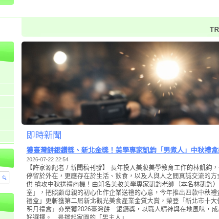
TR
即時新聞
獲臺灣餅銀鑽獎、新北金獎！美學專家凱鈞「男煮人」中秋禮盒
2026-07-22 22:54
【許家源記者 / 新聞稿刊發】 長年投入美妝美學教育工作的林凱鈞
停留於外在，更應存在於生活、飲食，以及人與人之間真誠交流的方
供 搶攻中秋送禮商機！由知名美妝美學專家凱鈞老師（本名林凱鈞
室」，把照顧母親的初心化作企業送禮的心意，今年推出四款中秋禮
禮盒」更斬獲第二屆新北觀光美食產業金質大賞，榮登「新北市十大
明月禮盒」亦榮獲2026臺灣餅－銀鑽獎，以職人精神與在地風味，
好選擇。 是撐起家園的「男主人」...