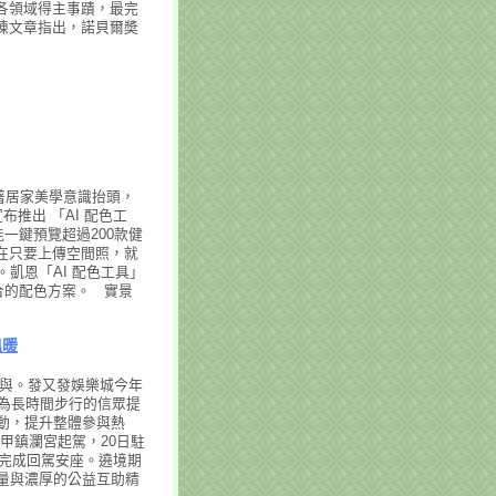
各領域得主事蹟，最完
陳文章指出，諾貝爾奬
隨著居家美學意識抬頭，
推出 「AI 配色工
一鍵預覽超過200款健
在只要上傳空間照，就
凱恩「AI 配色工具」
合的配色方案。 實景
溫暖
參與。發又發娛樂城今年
為長時間步行的信眾提
動，提升整體參與熱
大甲鎮瀾宮起駕，20日駐
日完成回駕安座。遶境期
量與濃厚的公益互助精