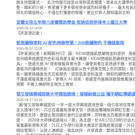
館主持開幕式。 此次特展可說是台灣對諾貝爾獎、曾來台大講學的
整、精彩的介紹，希望播下更多懷有使命感的科研種子。 臺大校長
得主的價值核心，不僅在於獲奬的榮耀，更在於對人類知識與文明
宜蘭女孩五年間八度獲獎助學金 挺過低收逆境考上國立大學
2026-05-12 14:00
【許家源記者 /...
凱恩礦物塗料 AI 配色神器登場！200款礦物色 手機就能搭
2026-05-07 12:00
【許家源記者 / 新聞稿刊行】 圖／KEIM德國凱恩礦物塗料提供 
如何精準挑選室內色彩成為屋主最大難題。KEIM德國凱恩礦物塗料宣布
具」，透過先進 AI 技術模擬真實光影，讓使用者在家透過手機，就能
康取向的礦物色彩。 打破過去僅能以色卡想像空間上色的限制，現
能一鍵更換牆面及天花板顏色，感受凱恩塗料溫潤、飽和的礦物色彩。
不僅能模擬真實光影，更導入 AI 技術，根據室內風格與軟裝推薦適
預覽 手機上傳即時呈現完工實景...
發又發娛樂城挺進大甲媽祖遶境！發補給做公益 攜手網紅傳遞
2026-04-27 20:18
圖/發又發娛樂城提供 一年一度大甲媽祖遶境登場，吸引各地信眾
走入遶境行列，21日在嘉義新港奉天宮，透過設攤補給與網紅互動，
供實質支持，實踐企業回饋社會的公益精神；同時推出百萬週年慶活
度。 2026年大甲媽祖遶境以「善」為主題，於4月17日22時5分自
駕嘉義新港奉天宮，21日上午舉行祝壽大典並於當晚起駕回鑾，26
間信眾隨行，沿途人潮綿延，彼此扶持、共享資源，展現深厚信仰力