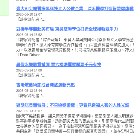
臺大AI尖端醫療黑科技走入公教企業 深禾醫學打造智慧健康職
2026-06-10 19:07
【許家源記者 /...
對接半導體赴美布局 東吳雙聯學位打造全球接軌競爭力
2026-05-14 15:52
【許家源記者 / 綜合報導】 東吳大學與美國亞利桑那州立大學雷鳥
聯學位合作，擴大原有商學院合作基礎，由巨量資料管理學院加入，結
力，以及雷鳥全球管理教育優勢，共同培育具備數據決策能力、跨文
「Data-Driven...
暑假水樂園震撼彈 買六福送麗寶聯票千元有找
2026-05-14 14:09
【許家源記者 /...
吉隆坡藝術節成台灣旅遊新亮點
2026-05-13 15:44
【許家源記者 /...
對話諾貝爾特展：不只追逐榮耀，更看見造福人類的人性光輝
2026-05-13 09:07
圖/天下雜誌提供 諾貝爾奬不僅是學術巔峰，更是引領人類文明進
駐臺辦事處舉辦特展，透過頂尖大腦的智慧交會，引領臺灣師生近距
世界進步的研究初衷。 為了推動臺灣和國際頂尖學術界交流，臺灣
共同主辦「對話諾貝爾特展—諾貝爾奬的原音與回響」，並在5月4日