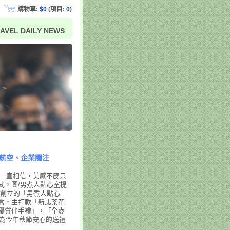
購物車:
$0
(項目:
0
)
AVEL DAILY NEWS
航空、企業關注
，一直相信，美感不應只
式。圖/男煮人點心室提
）創立的「男煮人點心
盒，主打款「新北茶花
優質伴手禮」，「全麥
成為今年秋節安心的送禮