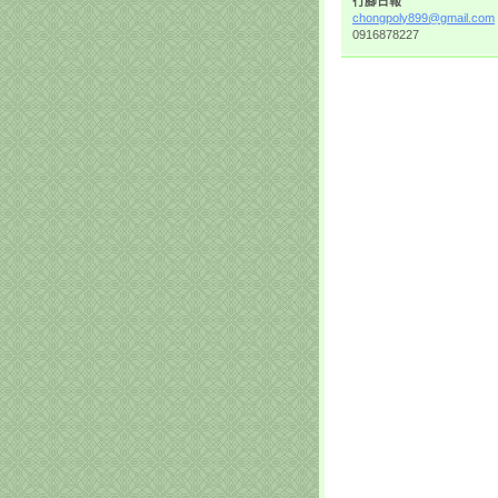
行腳日報
chongpol
y899@gma
il.com
0916878227